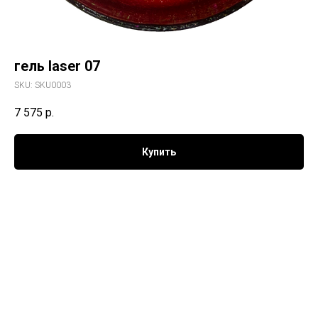
гель laser 07
SKU:
SKU0003
7 575
р.
Купить