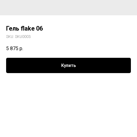
Гель flake 06
SKU:
SKU0003
5 875
р.
Купить