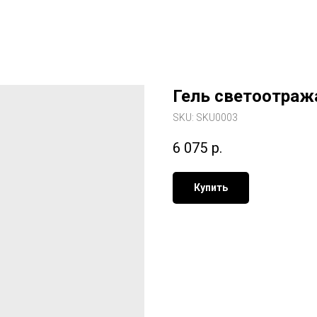
Гель светоотра
SKU:
SKU0003
6 075
р.
Купить