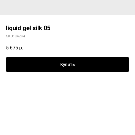
liquid gel silk 05
SKU:
04294
5 675
р.
Купить