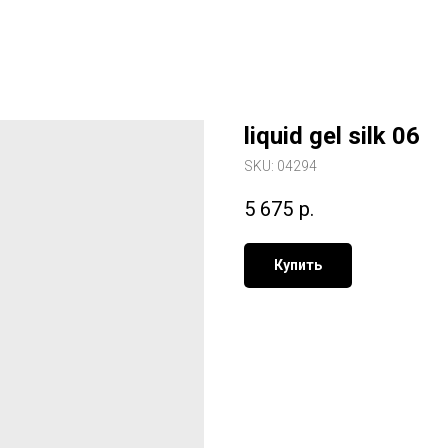
liquid gel silk 06
SKU:
04294
5 675
р.
Купить