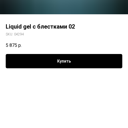
Liquid gel c блестками 02
SKU:
04294
5 875
р.
Купить