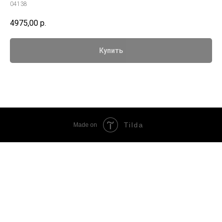
04138
4975,00
р.
Купить
Tilda
Made on