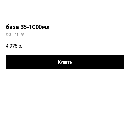
база 35-1000мл
SKU:
04138
4 975
р.
Купить