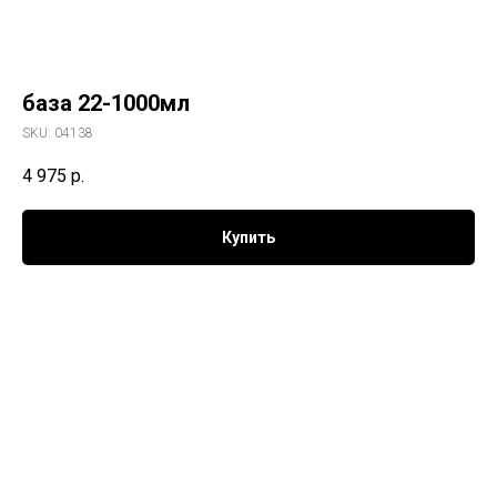
база 22-1000мл
SKU:
04138
4 975
р.
Купить