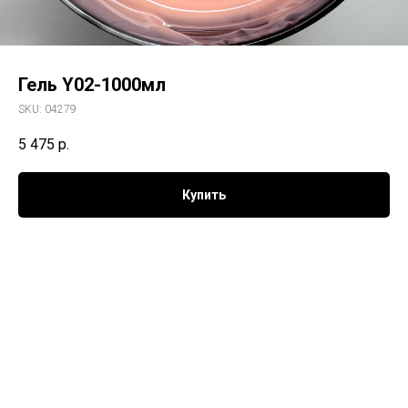
Гель Y02-1000мл
SKU:
04279
5 475
р.
Купить