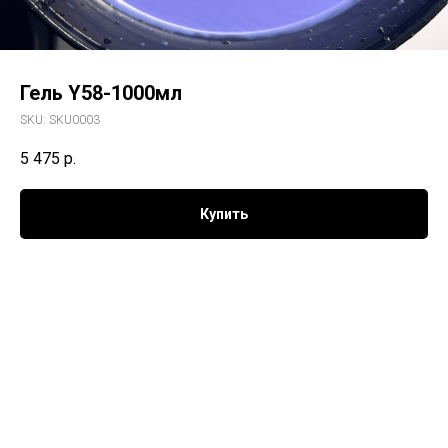
Гель Y58-1000мл
SKU:
SKU0003
5 475
р.
Купить