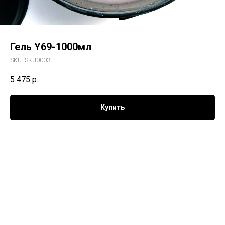
Гель Y69-1000мл
SKU:
SKU0003
5 475
р.
Купить